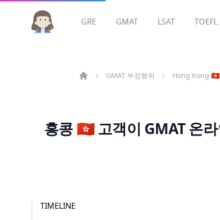
GRE
GMAT
LSAT
TOEFL
GMAT 부정행위
Hong Kong 🇭🇰
홍콩 🇭🇰 고객이 GMAT
TIMELINE