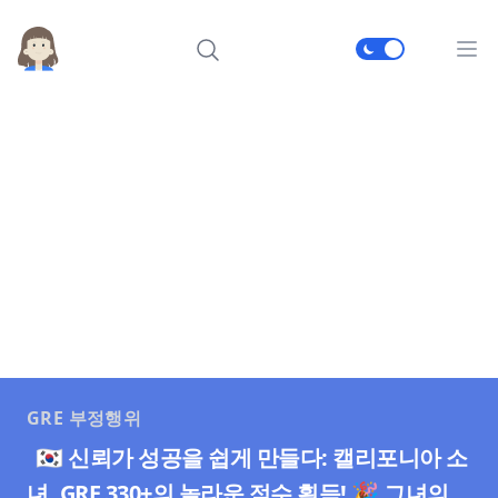
메인
GRE 부정행위
🇰🇷 신뢰가 성공을 쉽게 만들다: 캘리포니아 소
녀, GRE 330+의 놀라운 점수 획득! 🎉 그녀의