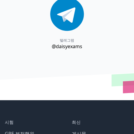
텔레그램
@daisyexams
시험
최신
GRE 부정행위
게시물