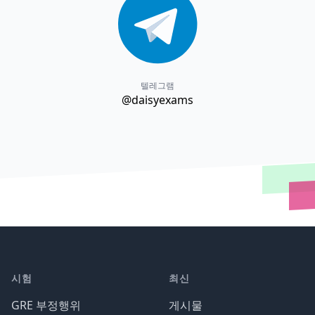
텔레그램
@daisyexams
시험
최신
GRE 부정행위
게시물