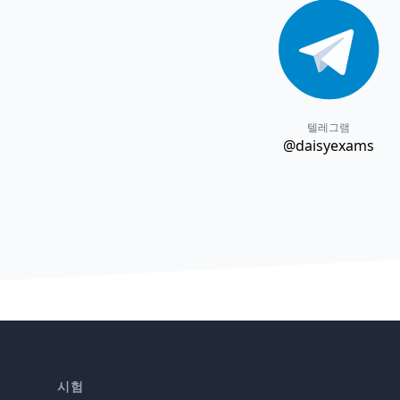
텔레그램
@daisyexams
시험