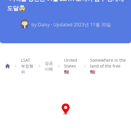
도달🤯
by Daisy · Updated
2023년 11월 30일
LSAT
United
Somewhere in the
성공
부정행
States
land of the free
사례
위
🇺🇸
🇺🇸